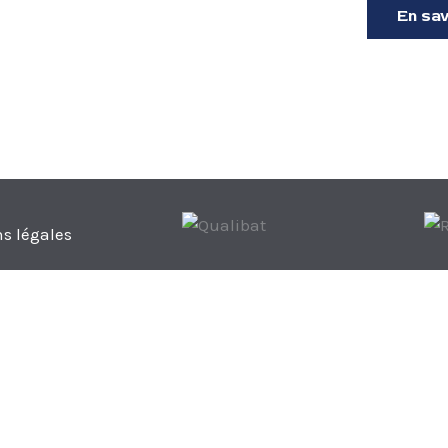
En sav
s légales